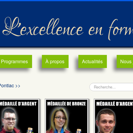
L'excellence en for
Programmes
À propos
Actualités
Nous 
Pontiac >>
Rechercher