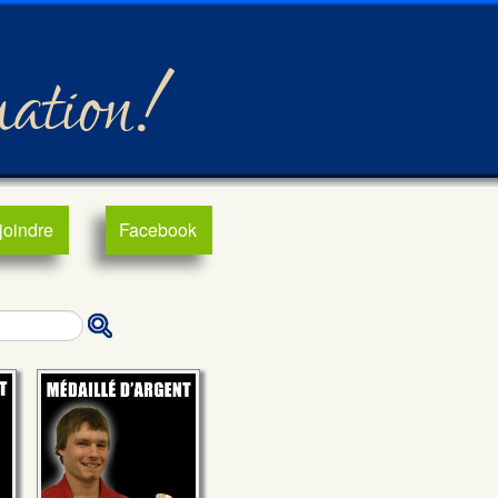
mation!
joindre
Facebook