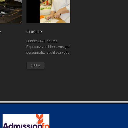
ne
Charpenterie
 1470 heures
Durée: 1 350 heures
z vos idées, vos goûts, votre
Obligatoire pour les cartes CCQ
lité et utilisez votre créativité.
 +
LIRE +