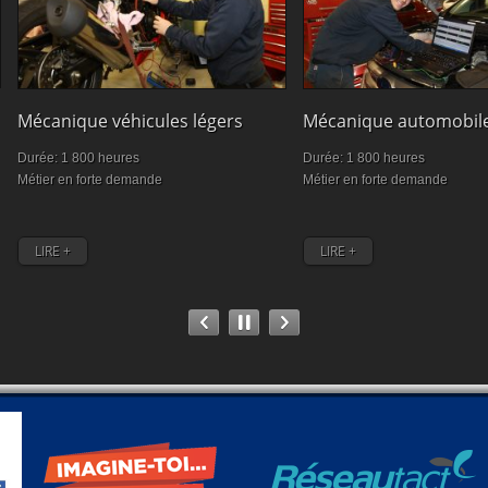
Cuisi
cules légers
Mécanique automobile
Durée:
Durée: 1 800 heures
Exprime
nde
Métier en forte demande
personna
LIRE
LIRE +