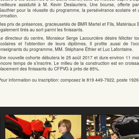
meilleure assiduité à M. Kevin Deslauriers. Une bourse, offerte pa
Gauthier pour la réussite du programme, la persévérance scolaire et 
formation.
Des prix de présences, gracieusetés de BMR Martel et Fils, Matériaux
également tirés au sort parmi les finissants.
Le directeur du centre, Monsieur Serge Lacourcière désire féliciter to
scolaires et l'obtention de leurs diplômes. Il profite aussi de l'oc
enseignants du programme, MM. Stéphane Éthier et Luc Lafontaine.
Une nouvelle cohorte débutera le 25 août 2017 et dure environ 11 mois.
encore temps de s’inscrire. Le milieu de la construction est en crois
placement des finissants du CFPVG à près de 85%.
Pour information ou inscription: composez le 819 449-7922, poste 1926