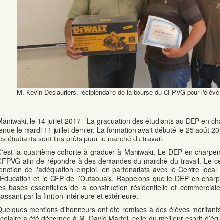
M. Kevin Deslauriers, récipiendaire de la bourse du CFPVG pour l'élève a
Maniwaki, le 14 juillet 2017 - La graduation des étudiants au DEP en 
tenue le mardi 11 juillet dernier. La formation avait débuté le 25 août 
les étudiants sont fins prêts pour le marché du travail.
C'est la quatrième cohorte à graduer à Maniwaki. Le DEP en charpent
CFPVG afin de répondre à des demandes du marché du travail. Le cent
fonction de l'adéquation emploi, en partenariats avec le Centre local
l’Éducation et le CFP de l’Outaouais. Rappelons que le DEP en charpe
les bases essentielles de la construction résidentielle et commerciale
assant par la finition intérieure et extérieure.
Quelques mentions d'honneurs ont été remises à des élèves méritants.
scolaire a été décernée à M. David Martel, celle du meilleur esprit d’é