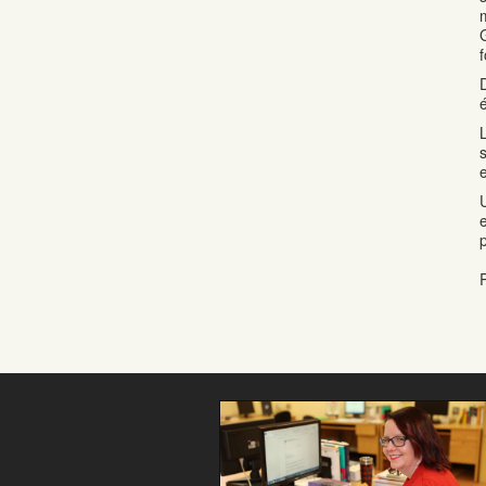
Formation commis
service à la clientèle :
100% de chance de
trouver un emploi