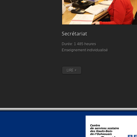
Secrétariat
Mécanique véhi
Durée: 1 485 heures
Durée: 1 800 heures
Enseignement individualisé
Métier en forte dema
LIRE +
LIRE +