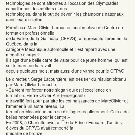
technologies se sont affrontés à l'occasion des Olympiades
canadiennes des métiers et des
technologies, dans le but de devenir les champions nationaux
dans leur discipline.
Parmi eux, Marc-Olivier Larouche, ancien élève du Centre de
formation professionnelle
de la Vallée-de-la-Gatineau (CFPVG), a représenté fièrement le
Québec, dans la
catégorie Mécanique automobile et il est reparti avec une
médaille d'argent.
Il s'agit d'une belle carre de visite pour ce jeune homme, qui est
sur le marché du travail
depuis quelques mois, mais aussi d'une vitrine pour le CFPVG.
Le directeur, Serge Lacourcière, est très fier du résultat obtenu
par Marc-Olivier Larouche :
«Ça vient renforcer notre slogan qui est l'excellence en
formation. Pierre-Olivier Alie (enseignant)
a travaillé fort pour parfaire les connaissances de MarcOlivier et
l'amener à un autre niveau. La
formation Mécanique auto se distingue régulièrement. Cela a de
belles retombées pour le centre.»
En 2008, à Charlottetown, à l'Île-du-Prince-Édouard, l'un des
élèves du CFPVG avait remporté la
médaille de bronze.