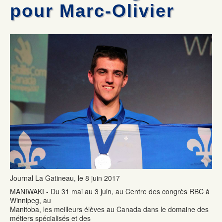
Mécanique automobile : Desjardins donne deux voitures
Les commissaires remettent deux certificats honorifiques
pour Marc-Olivier
La formation professionnelle dans la Vallée-de-la-Gatineau :
Olympiades de la formation professionnelle: Jérémy Gagnon
une formule gagnante
représentera le Québec au national
Formation commis service à la clientèle : 100% de chance de
Mécanique auto: René Ringuette remporte la première place
trouver un emploi
Journal La Gatineau, le 8 juin 2017
MANIWAKI - Du 31 mai au 3 juin, au Centre des congrès RBC à
Winnipeg, au
Manitoba, les meilleurs élèves au Canada dans le domaine des
métiers spécialisés et des