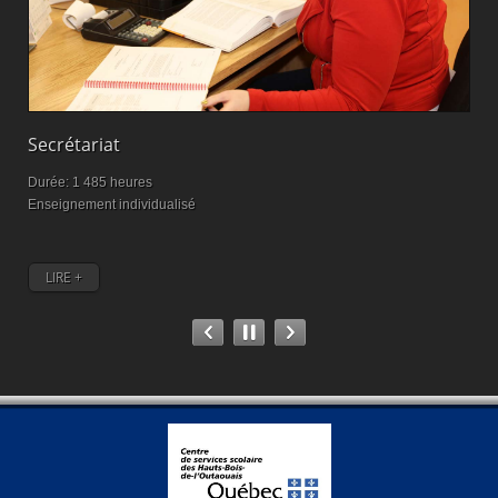
Secrétariat
M
Durée: 1 485 heures
D
Enseignement individualisé
M
LIRE +