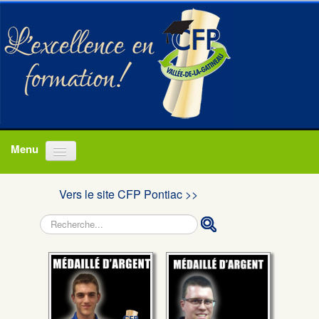
Accueil
Vers le site CFP Pontiac >>
Programmes
Rechercher
À propos
Actualités
Nous joindre