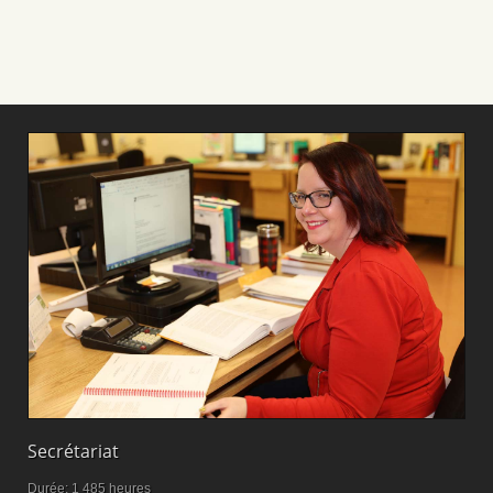
Secrétariat
M
Durée: 1 485 heures
D