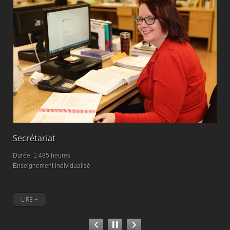
Secrétariat
M
Durée: 1 485 heures
D
Enseignement individualisé
M
LIRE +