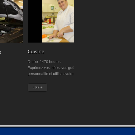
Cuisine
Charpenteri
e
Durée: 1470 heures
Durée: 1 350 he
Exprimez vos idées, vos goûts, votre
Obligatoire pour
personnalité et utilisez votre créativité.
LIRE +
LIRE +