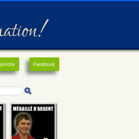
mation!
joindre
Facebook