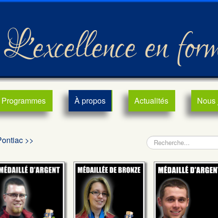
L'excellence en for
Programmes
À propos
Actualités
Nous 
Pontiac >>
Rechercher