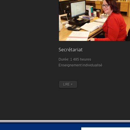
ilité
Secrétariat
50 heures
Durée: 1 485 heures
nt individualisé
Enseignement individualisé
LIRE +