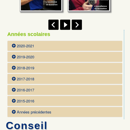
Facebook
Années scolaires
2020-2021
2019-2020
Composition des membres du conseil d'établissement
7 décembre 2020
2018-2019
Composition des membres du conseil d'établissement
30 septembre 2019
2017-2018
16 décembre 2019
2016-2017
2015-2016
Années précédentes
Conseil
À venir...