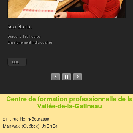
Secrétariat
M
Durée: 1 485 heures
D
Enseignement individualisé
M
LIRE +
Centre de formation professionnelle de la
Vallée-de-la-Gatineau
211, rue Henri-Bourassa
Maniwaki (Québec) J9E 1E4