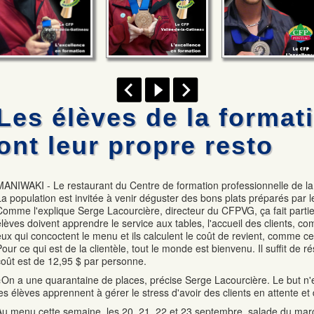
Les élèves de la format
ont leur propre resto
MANIWAKI - Le restaurant du Centre de formation professionnelle de la 
La population est invitée à venir déguster des bons plats préparés par l
Comme l'explique Serge Lacourcière, directeur du CFPVG, ça fait part
élèves doivent apprendre le service aux tables, l'accueil des clients, c
eux qui concoctent le menu et ils calculent le coût de revient, comme cel
Pour ce qui est de la clientèle, tout le monde est bienvenu. Il suffit de r
coût est de 12,95 $ par personne.
«On a une quarantaine de places, précise Serge Lacourcière. Le but n'e
les élèves apprennent à gérer le stress d'avoir des clients en attente et 
Au menu cette semaine, les 20, 21, 22 et 23 septembre, salade du mar