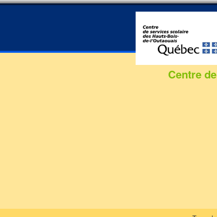
Formation commis
service à la clientèle :
100% de chance de
trouver un emploi
Centre de