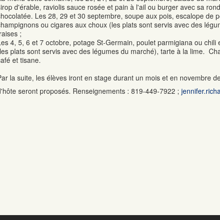
sirop d'érable, raviolis sauce rosée et pain à l'ail ou burger avec sa rond
chocolatée. Les 28, 29 et 30 septembre, soupe aux pois, escalope de 
champignons ou cigares aux choux (les plats sont servis avec des lé
raises ;
Les 4, 5, 6 et 7 octobre, potage St-Germain, poulet parmigiana ou chili et
(les plats sont servis avec des légumes du marché), tarte à la lime. 
afé et tisane.
Par la suite, les élèves iront en stage durant un mois et en novembre d
d'hôte seront proposés. Renseignements : 819-449-7922 ;
jennifer.ric