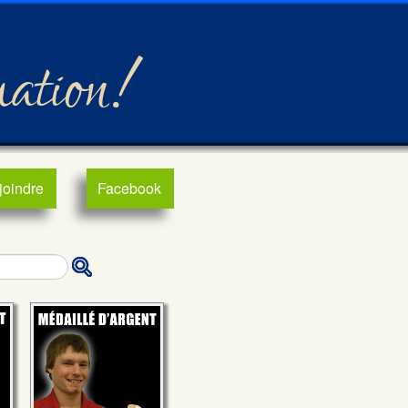
mation!
joindre
Facebook