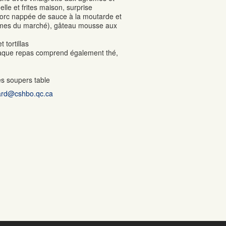
elle et frites maison, surprise
porc nappée de sauce à la moutarde et
gumes du marché), gâteau mousse aux
 tortillas
Chaque repas comprend également thé,
es soupers table
hard@cshbo.qc.ca