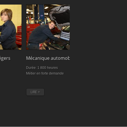
Cuisine
égers
Mécanique automobile
Durée: 1470 heu
Durée: 1 800 heures
Exprimez vos idée
Métier en forte demande
personnalité et uti
LIRE +
LIRE +