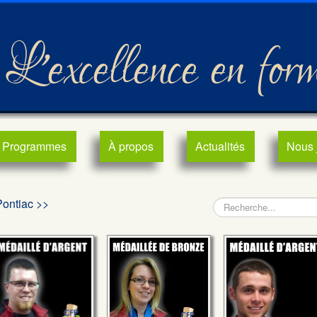
L'excellence en for
Programmes
À propos
Actualités
Nous 
Pontiac >>
Rechercher