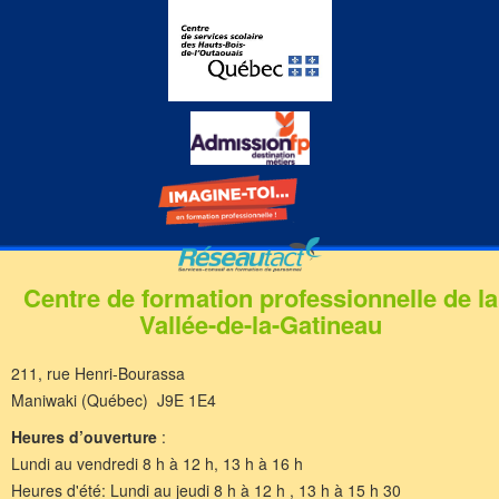
Centre de formation professionnelle de la
Vallée-de-la-Gatineau
211, rue Henri-Bourassa
Maniwaki (Québec) J9E 1E4
Heures d’ouverture
:
Lundi au vendredi 8 h à 12 h, 13 h à 16 h
Heures d'été: Lundi au jeudi 8 h à 12 h , 13 h à 15 h 30