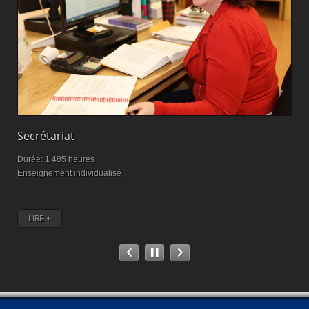
Secrétariat
M
Durée: 1 485 heures
D
Enseignement individualisé
M
LIRE +