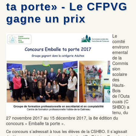
Mécanique automobile : Desjardins donne deux voitures
Les commissaires remettent deux certificats honorifiques
ta porte» - Le CFPVG
La formation professionnelle dans la Vallée-de-la-Gatineau :
Olympiades de la formation professionnelle: Jérémy Gagnon
une formule gagnante
représentera le Québec au national
gagne un prix
Formation commis service à la clientèle : 100% de chance de
Mécanique auto: René Ringuette remporte la première place
trouver un emploi
Le
comité
environn
emental
de la
Commis
sion
scolaire
des
Hauts-
Bois
de l’Outa
ouais (C
SHBO) a
tenu, du
27 novembre 2017 au 15 décembre 2017, la 8e édition du
concours « Emballe ta porte ».
Ce concours s’adressait à tous les élèves de la CSHBO. Il s’agissait