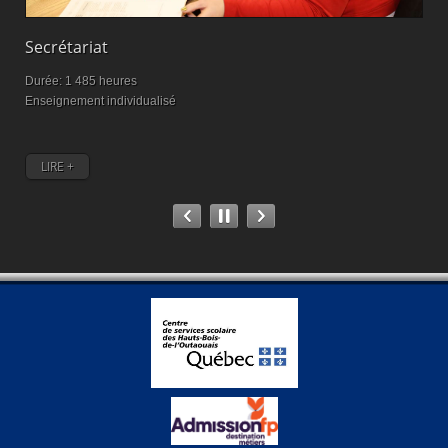
Secrétariat
M
Durée: 1 485 heures
D
Enseignement individualisé
M
LIRE +