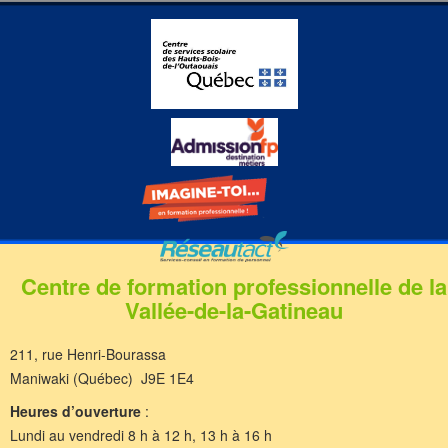
Centre de formation professionnelle de la
Vallée-de-la-Gatineau
211, rue Henri-Bourassa
Maniwaki (Québec) J9E 1E4
Heures d’ouverture
:
Lundi au vendredi 8 h à 12 h, 13 h à 16 h