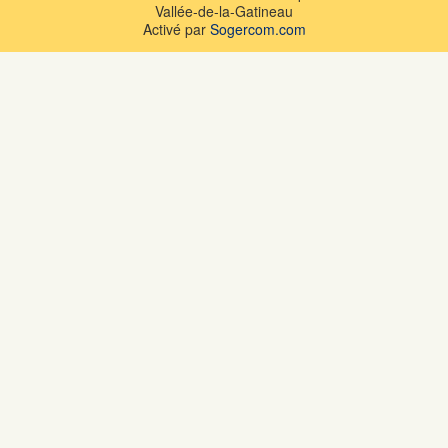
Vallée-de-la-Gatineau
Activé par
Sogercom.com