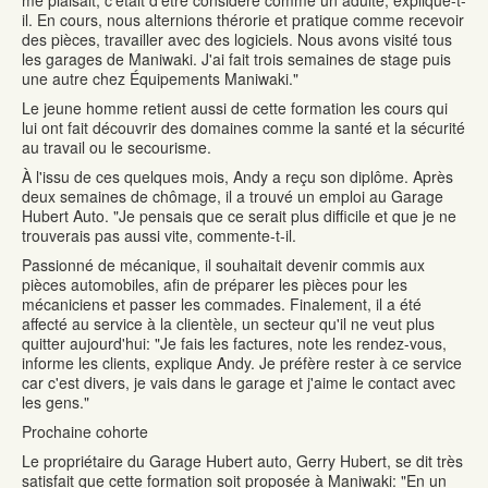
me plaisait, c'était d'être considéré comme un adulte, explique-t-
il. En cours, nous alternions thérorie et pratique comme recevoir
des pièces, travailler avec des logiciels. Nous avons visité tous
les garages de Maniwaki. J'ai fait trois semaines de stage puis
une autre chez Équipements Maniwaki."
Le jeune homme retient aussi de cette formation les cours qui
lui ont fait découvrir des domaines comme la santé et la sécurité
au travail ou le secourisme.
À l'issu de ces quelques mois, Andy a reçu son diplôme. Après
deux semaines de chômage, il a trouvé un emploi au Garage
Hubert Auto. "Je pensais que ce serait plus difficile et que je ne
trouverais pas aussi vite, commente-t-il.
Passionné de mécanique, il souhaitait devenir commis aux
pièces automobiles, afin de préparer les pièces pour les
mécaniciens et passer les commades. Finalement, il a été
affecté au service à la clientèle, un secteur qu'il ne veut plus
quitter aujourd'hui: "Je fais les factures, note les rendez-vous,
informe les clients, explique Andy. Je préfère rester à ce service
car c'est divers, je vais dans le garage et j'aime le contact avec
les gens."
Prochaine cohorte
Le propriétaire du Garage Hubert auto, Gerry Hubert, se dit très
satisfait que cette formation soit proposée à Maniwaki: "En un