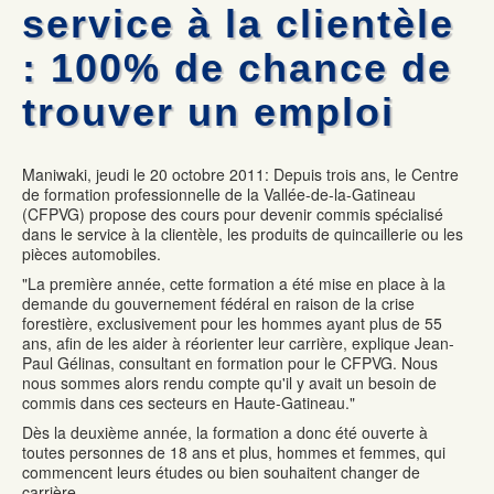
Mécanique automobile : Desjardins donne deux voitures
Les commissaires remettent deux certificats honorifiques
service à la clientèle
La formation professionnelle dans la Vallée-de-la-Gatineau :
Olympiades de la formation professionnelle: Jérémy Gagnon
une formule gagnante
représentera le Québec au national
: 100% de chance de
Formation commis service à la clientèle : 100% de chance de
Mécanique auto: René Ringuette remporte la première place
trouver un emploi
trouver un emploi
Maniwaki, jeudi le 20 octobre 2011: Depuis trois ans, le Centre
de formation professionnelle de la Vallée-de-la-Gatineau
(CFPVG) propose des cours pour devenir commis spécialisé
dans le service à la clientèle, les produits de quincaillerie ou les
pièces automobiles.
"La première année, cette formation a été mise en place à la
demande du gouvernement fédéral en raison de la crise
forestière, exclusivement pour les hommes ayant plus de 55
ans, afin de les aider à réorienter leur carrière, explique Jean-
Paul Gélinas, consultant en formation pour le CFPVG. Nous
nous sommes alors rendu compte qu'il y avait un besoin de
commis dans ces secteurs en Haute-Gatineau."
Dès la deuxième année, la formation a donc été ouverte à
toutes personnes de 18 ans et plus, hommes et femmes, qui
commencent leurs études ou bien souhaitent changer de
carrière.