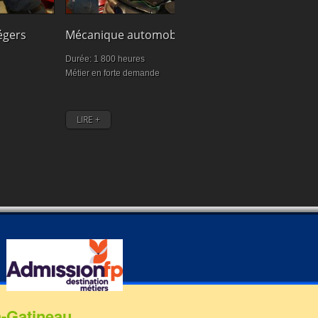
Cuisine
égers
Mécanique automobile
Durée: 1470 heu
Durée: 1 800 heures
Exprimez vos idée
Métier en forte demande
personnalité et uti
LIRE +
LIRE +
a-Gatineau