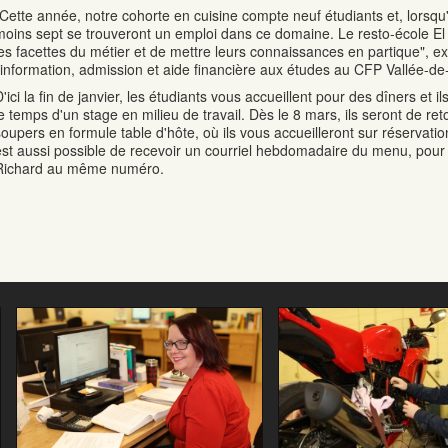
"Cette année, notre cohorte en cuisine compte neuf étudiants et, lorsqu'
moins sept se trouveront un emploi dans ce domaine. Le resto-école El
les facettes du métier et de mettre leurs connaissances en partique", e
l'information, admission et aide financière aux études au CFP Vallée-de
D'ici la fin de janvier, les étudiants vous accueillent pour des dîners et
le temps d'un stage en milieu de travail. Dès le 8 mars, ils seront de re
soupers en formule table d'hôte, où ils vous accueilleront sur réservati
est aussi possible de recevoir un courriel hebdomadaire du menu, pour c
Richard au même numéro.