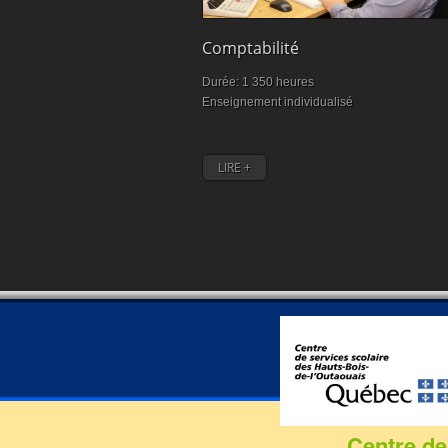
Formation commis
service à la clientèle :
100% de chance de
Comptabilité
trouver un emploi
Durée: 1 350 heures
Enseignement individualisé
LIRE +
Centre de