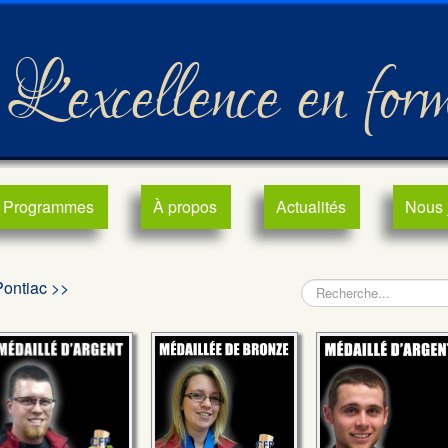
L'excellence en for
Programmes
À propos
Actualités
Nous 
Pontiac >>
Rechercher