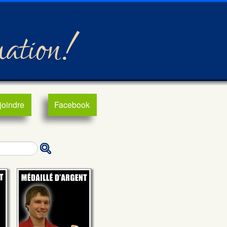
mation!
joindre
Facebook