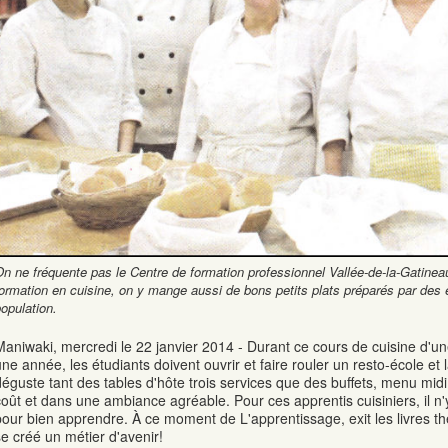
n ne fréquente pas le Centre de formation professionnel Vallée-de-la-Gatinea
ormation en cuisine, on y mange aussi de bons petits plats préparés par des é
opulation.
Maniwaki, mercredi le 22 janvier 2014 - Durant ce cours de cuisine d'u
une année, les étudiants doivent ouvrir et faire rouler un resto-école et 
déguste tant des tables d'hôte trois services que des buffets, menu midi e
coût et dans une ambiance agréable. Pour ces apprentis cuisiniers, il n
pour bien apprendre. À ce moment de L'apprentissage, exit les livres th
se créé un métier d'avenir!