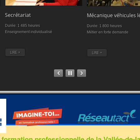
Secrétariat
Mécanique véhicules l
Durée: 1 485 heures
Durée: 1 800 heures
Enseignement individualisé
Métier en forte demande
LIRE +
LIRE +
 formation professionnelle de la Vallée-de-l