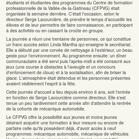
étudiants et étudiantes des programmes du Centre de formation
professionnelle de la Vallée-de-la-Gatineau (CFPVG) était
organisée la semaine dernière. C'était l'occasion, selon le
directeur Serge Lacourcière, de prendre le temps d'accueillir les
élèves et de leur permettre de faire connaissance, en participant
à des activités ou en cassant la croûte en groupe.
La journée a réuni une trentaine de personnes, ce qui constitue
un franc succès selon Linda Mantha qui enseigne le secrétariat.
Elle a débuté par une corvée de nettoyage à l'extérieur, un beau
geste pour l'environnement. Au programme ensuite: un dîner
communautaire a été servi puis l'après-midi a été consacré aux
jeux (une course à obstacles à l'aveugle et un concours
d'enfoncement de clous) et à la socialisation, afin de briser la
glace. L'atmosphère était détendue et les personnes présentes
avaient visiblement l'esprit à la fête.
Cette journée d'accueil a lieu depuis environ 6 ans, soit l'entrée
en fonction de Serge Lacourcière comme directeur. Elle s'est
tenue un peu tardivement cette année afin d'attendre la rentrée
de la cohorte de mécanique automobile.
Le CFPVG offre la possibilité aux jeunes et moins jeunes
désirant acquérir une formation à leur mesure ou encore de
parfaire celle qu'ils possèdent déjà, d'avoir accès à neuf
programmes: mécanique automobile, mécanique de véhicules