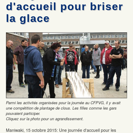
Mécanique automobile : Desjardins donne deux voitures
Les commissaires remettent deux certificats honorifiques
d'accueil pour briser
La formation professionnelle dans la Vallée-de-la-Gatineau :
Olympiades de la formation professionnelle: Jérémy Gagnon
une formule gagnante
représentera le Québec au national
la glace
Formation commis service à la clientèle : 100% de chance de
Mécanique auto: René Ringuette remporte la première place
trouver un emploi
Parmi les activités organisées pour la journée au CFPVG, il y avait
une compétition de plantage de clous. Les filles comme les gars
pouvaient participer.
Cliquez sur la photo pour un agrandissement.
Maniwaki, 15 octobre 2015: Une journée d'accueil pour les