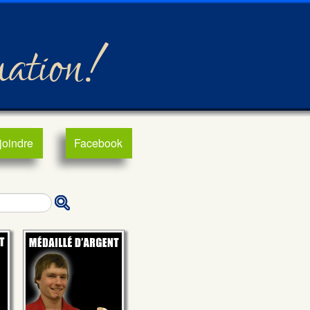
mation!
joindre
Facebook