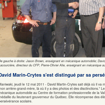
De gauche à droite: Jason Brown, enseignant en mécanique automobile; David
acourcière, directeur du CFP; Pierre-Olivier Alie, enseignant en mécanique a
David Marin-Crytes s'est distingué par sa pers
Maniwaki, jeudi le 12 mai 2011 - David Martin-Crytes sait déjà où il va m
mon arrière-grand-mère, là où il y a des photos et des disctinctions." 
mécanique automobile au Centre de formation professionnelle de la Va
médaille du lieutenant gouverneur du Québec. Elle récompense des élèv
persévérance scolaire.