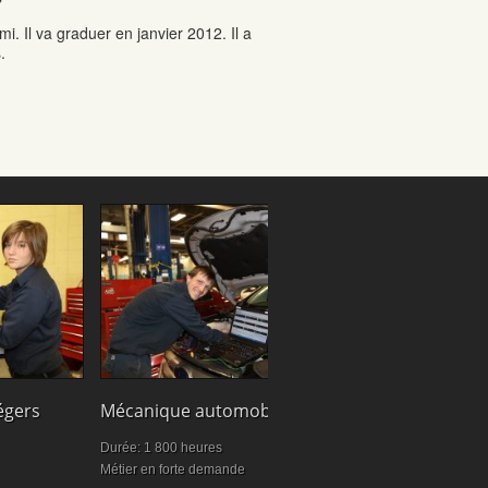
"
. Il va graduer en janvier 2012. Il a
.
Cuisine
égers
Mécanique automobile
Durée: 1470 heu
Durée: 1 800 heures
Exprimez vos idée
Métier en forte demande