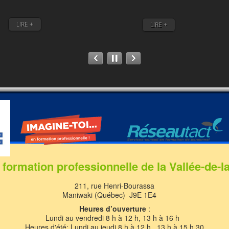
LIRE +
LIRE +
 formation professionnelle de la Vallée-de-l
211, rue Henri-Bourassa
Maniwaki (Québec) J9E 1E4
Heures d’ouverture
:
Lundi au vendredi 8 h à 12 h, 13 h à 16 h
Heures d'été: Lundi au jeudi 8 h à 12 h , 13 h à 15 h 30