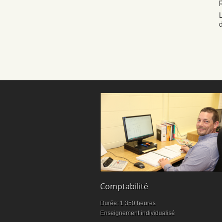
p
Formation commis
service à la clientèle :
100% de chance de
trouver un emploi
Comptabilité
Durée: 1 350 heures
Enseignement individualisé