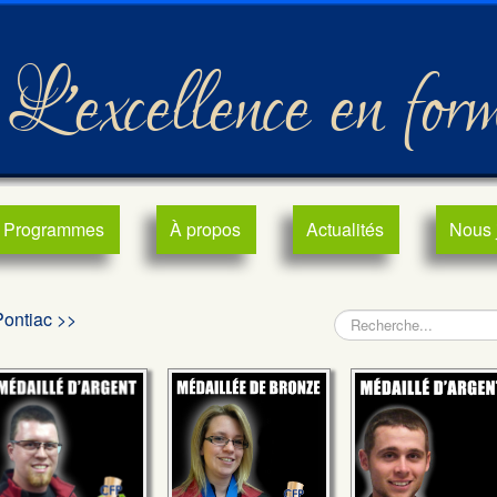
L'excellence en for
Programmes
À propos
Actualités
Nous 
Pontiac >>
Rechercher