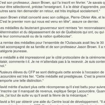
'est son professeur, Jason Brown, qui l'a inscrit en février. "Je savais qu
pour être sélectionné, précise l'enseignant. Il a le désir d'apprendre, p
autres sans rien demander en retour, est très impliqué socialement."
Jason Brown s'était concerté avec son collègue, Pierre-Olivier Alie, et 
"C'est le premier nom qui nous est venu en tête", assure ce dernier.
Les médailles du lieutenant gouverneur sont remises "en reconnaissan
détermination et du dépasseement de soi de Québécois qui ont, ou qui o
de leur communauté ou de la nation québécoise".
La remise des médailles pour l'ensemble de l'Outaouais avait lieu le 30 
était accompagné de sa famille et de son professeur Jason Brown. Il a r
catégorie jeunesse.
Le médaillé a été impressionné par le côté protocolaire de la cérémonie. 
plaisir, commente-t-il. Je ne m'attendais pas à la recevoir. Je suis con
moi."
Plusieurs élèves du CFP se sont distingués cette année à l'occasion de
Lacourcière est très fier. "Cette médaille est prestigieuse. C'est la prem
emporte une telle distinction."
David mérite d'autant plus cette récompense qu'il s'est battu pour suivre
s'inscrire car il manquait de revenus, explique Serge Lacourcière. Quan
ois, j'ai tout de suite vu qu'il avait la fièvre de la mécanique."
David a fini par obtenir une aide du Centre local de développement. "Il a 