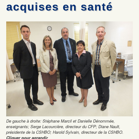
Mécanique automobile : Desjardins donne deux voitures
Les commissaires remettent deux certificats honorifiques
acquises en santé
La formation professionnelle dans la Vallée-de-la-Gatineau :
Olympiades de la formation professionnelle: Jérémy Gagnon
une formule gagnante
représentera le Québec au national
Formation commis service à la clientèle : 100% de chance de
Mécanique auto: René Ringuette remporte la première place
trouver un emploi
De gauche à droite: Stéphane Marcil et Danielle Dénommée,
enseignants; Serge Lacourcière, directeur du CFP; Diane Nault,
présidente de la CSHBO; Harold Sylvain, directeur de la CSHBO.
Cliquer pour agrandir