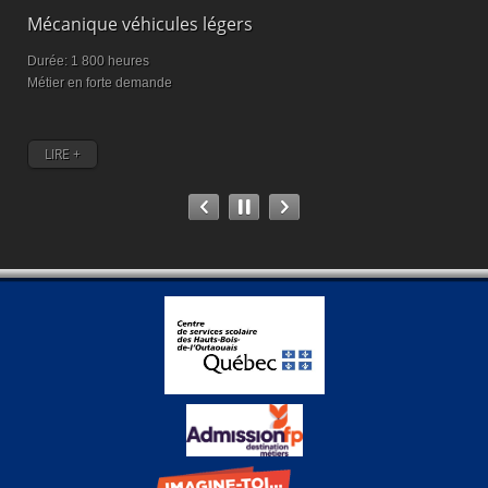
Mécanique véhicules légers
M
Durée: 1 800 heures
D
Métier en forte demande
M
LIRE +