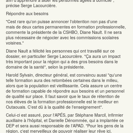
afin d'apprendre à aider les personnes âgées à domicile",
précise Serge Lacourcière.
Répondre aux besoins
"Cest rare qu'on puisse annoncer l'obtention non pas d'une
mais de deux cartes permanentes en formation professionnelle,
commente la présidente de la CSHBO, Diane Nault. Il ne sera
plus nécessaire de négocier avec les commissions scolaires
voisines."
Diane Nault a félicité les personnes qui ont travaillé sur ce
dossier, en particulier Serge Lacourcière. "Ça aura un impact
très important pour la région qui a des gros besoins dans le
domaine de la santé", selon la présidente.
Harold Sylvain, directeur général, est convaincu aussi "qu'une
telle formation aura des retombées certaines dans le milieu,
alors que la population est vieillissante. Cela assure un centre
de formation capable de répondre aux besoins et un personnel
de qualité sur place. Il faut savoir que le taux de rétention de
nos élèves de la formation professionnelle est le meilleur en
Outaouais. C'est dû à la qualité de l'enseignement".
Celui-ci est assuré, pour l'APÉS, par Stéphane Marcil, infirmier
auxiliaire à l'hôpital, et Danielle Dénommée, qui a implantée ce
DEP et sera aussi responsable de l'APAD. "Pour les gens de la
région, c'est merveilleux de pouvoir réaliser leur rêve ici,