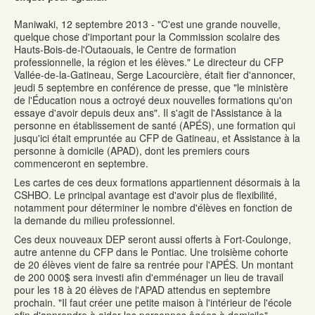
Maniwaki, 12 septembre 2013 - "C'est une grande nouvelle,
quelque chose d'important pour la Commission scolaire des
Hauts-Bois-de-l'Outaouais, le Centre de formation
professionnelle, la région et les élèves." Le directeur du CFP
Vallée-de-la-Gatineau, Serge Lacourcière, était fier d'annoncer,
jeudi 5 septembre en conférence de presse, que "le ministère
de l'Éducation nous a octroyé deux nouvelles formations qu'on
essaye d'avoir depuis deux ans". Il s'agit de l'Assistance à la
personne en établissement de santé (APÉS), une formation qui
jusqu'ici était empruntée au CFP de Gatineau, et Assistance à la
personne à domicile (APAD), dont les premiers cours
commenceront en septembre.
Les cartes de ces deux formations appartiennent désormais à la
CSHBO. Le principal avantage est d'avoir plus de flexibilité,
notamment pour déterminer le nombre d'élèves en fonction de
la demande du milieu professionnel.
Ces deux nouveaux DEP seront aussi offerts à Fort-Coulonge,
autre antenne du CFP dans le Pontiac. Une troisième cohorte
de 20 élèves vient de faire sa rentrée pour l'APÉS. Un montant
de 200 000$ sera investi afin d'emménager un lieu de travail
pour les 18 à 20 élèves de l'APAD attendus en septembre
prochain. "Il faut créer une petite maison à l'intérieur de l'école