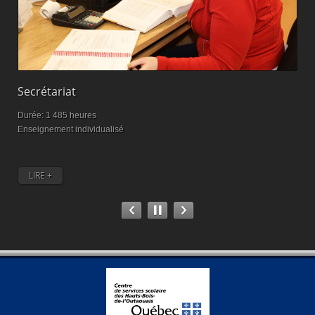
Secrétariat
M
Durée: 1 485 heures
D
Enseignement individualisé
M
LIRE +