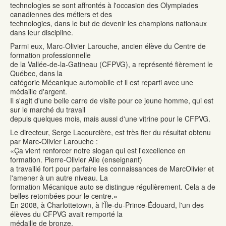
technologies se sont affrontés à l'occasion des Olympiades
canadiennes des métiers et des
technologies, dans le but de devenir les champions nationaux
dans leur discipline.
Parmi eux, Marc-Olivier Larouche, ancien élève du Centre de
formation professionnelle
de la Vallée-de-la-Gatineau (CFPVG), a représenté fièrement le
Québec, dans la
catégorie Mécanique automobile et il est reparti avec une
médaille d'argent.
Il s'agit d'une belle carre de visite pour ce jeune homme, qui est
sur le marché du travail
depuis quelques mois, mais aussi d'une vitrine pour le CFPVG.
Le directeur, Serge Lacourcière, est très fier du résultat obtenu
par Marc-Olivier Larouche :
«Ça vient renforcer notre slogan qui est l'excellence en
formation. Pierre-Olivier Alie (enseignant)
a travaillé fort pour parfaire les connaissances de MarcOlivier et
l'amener à un autre niveau. La
formation Mécanique auto se distingue régulièrement. Cela a de
belles retombées pour le centre.»
En 2008, à Charlottetown, à l'Île-du-Prince-Édouard, l'un des
élèves du CFPVG avait remporté la
médaille de bronze.