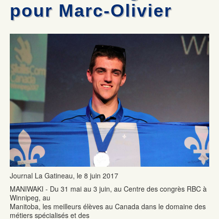
Mécanique automobile : Desjardins donne deux voitures
Les commissaires remettent deux certificats honorifiques
pour Marc-Olivier
La formation professionnelle dans la Vallée-de-la-Gatineau :
Olympiades de la formation professionnelle: Jérémy Gagnon
une formule gagnante
représentera le Québec au national
Formation commis service à la clientèle : 100% de chance de
Mécanique auto: René Ringuette remporte la première place
trouver un emploi
Journal La Gatineau, le 8 juin 2017
MANIWAKI - Du 31 mai au 3 juin, au Centre des congrès RBC à
Winnipeg, au
Manitoba, les meilleurs élèves au Canada dans le domaine des
métiers spécialisés et des