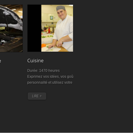
Cuisine
Charpenteri
e
Durée: 1470 heures
Durée: 1 350 he
Exprimez vos idées, vos goûts, votre
Obligatoire pour
personnalité et utilisez votre créativité.
LIRE +
LIRE +