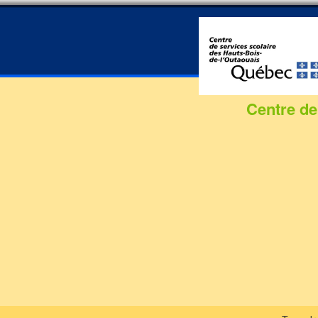
Formation commis
service à la clientèle :
100% de chance de
trouver un emploi
Centre de