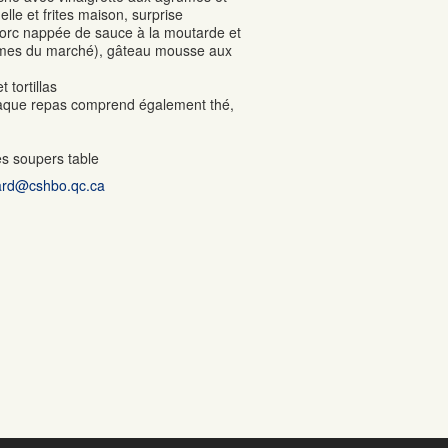
elle et frites maison, surprise
porc nappée de sauce à la moutarde et
gumes du marché), gâteau mousse aux
 tortillas
Chaque repas comprend également thé,
es soupers table
hard@cshbo.qc.ca