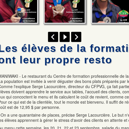
Les élèves de la format
ont leur propre resto
MANIWAKI - Le restaurant du Centre de formation professionnelle de la 
La population est invitée à venir déguster des bons plats préparés par l
Comme l'explique Serge Lacourcière, directeur du CFPVG, ça fait part
élèves doivent apprendre le service aux tables, l'accueil des clients, c
eux qui concoctent le menu et ils calculent le coût de revient, comme cel
Pour ce qui est de la clientèle, tout le monde est bienvenu. Il suffit de r
coût est de 12,95 $ par personne.
«On a une quarantaine de places, précise Serge Lacourcière. Le but n'e
les élèves apprennent à gérer le stress d'avoir des clients en attente et 
Au menu cette semaine, les 20, 21, 22 et 23 septembre, salade du mar