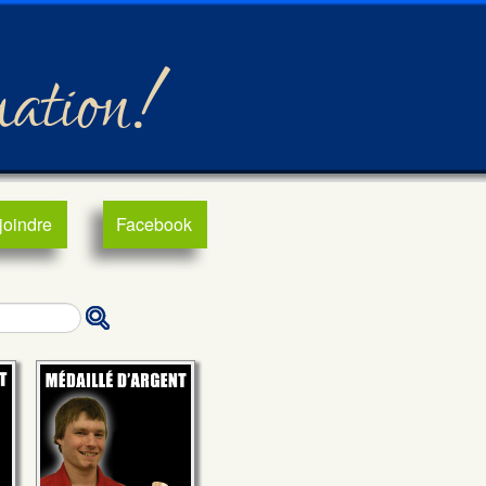
mation!
joindre
Facebook