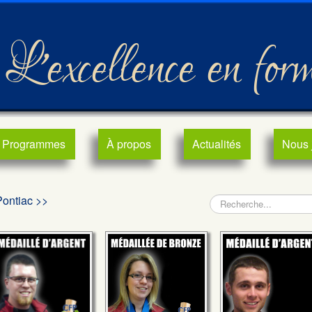
L'excellence en for
Programmes
À propos
Actualités
Nous 
Pontiac >>
Rechercher