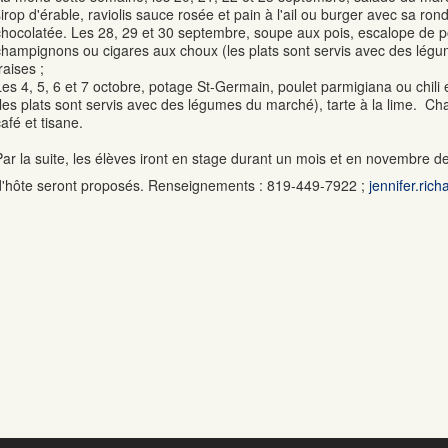
sirop d'érable, raviolis sauce rosée et pain à l'ail ou burger avec sa rond
chocolatée. Les 28, 29 et 30 septembre, soupe aux pois, escalope de 
champignons ou cigares aux choux (les plats sont servis avec des lé
raises ;
Les 4, 5, 6 et 7 octobre, potage St-Germain, poulet parmigiana ou chili et
(les plats sont servis avec des légumes du marché), tarte à la lime. 
afé et tisane.
Par la suite, les élèves iront en stage durant un mois et en novembre d
d'hôte seront proposés. Renseignements : 819-449-7922 ;
jennifer.ric