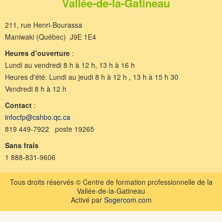
Vallée-de-la-Gatineau
211, rue Henri-Bourassa
Maniwaki (Québec) J9E 1E4
Heures d’ouverture
:
Lundi au vendredi 8 h à 12 h, 13 h à 16 h
Heures d'été: Lundi au jeudi 8 h à 12 h , 13 h à 15 h 30
Vendredi 8 h à 12 h
Contact
:
infocfp@cshbo.qc.ca
819 449-7922 poste 19265
Sans frais
1 888-831-9606
Tous droits réservés © Centre de formation professionnelle de la
Vallée-de-la-Gatineau
Activé par
Sogercom.com