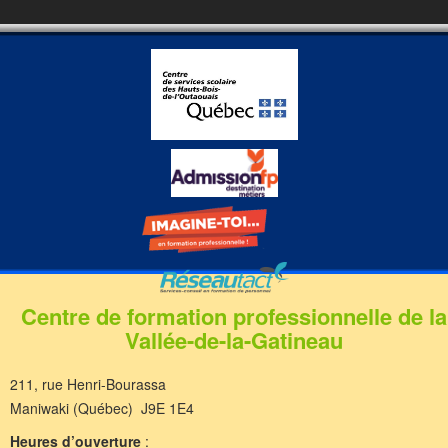
Centre de formation professionnelle de la
Vallée-de-la-Gatineau
211, rue Henri-Bourassa
Maniwaki (Québec) J9E 1E4
Heures d’ouverture
: