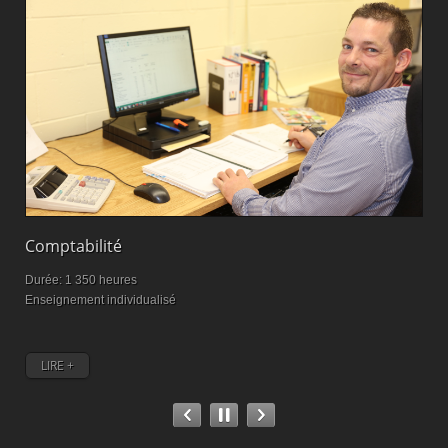
Comptabilité
S
Durée: 1 350 heures
D
Enseignement individualisé
E
LIRE +