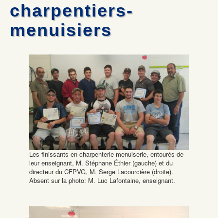
Mécanique automobile : Desjardins donne deux voitures
Les commissaires remettent deux certificats honorifiques
charpentiers-
La formation professionnelle dans la Vallée-de-la-Gatineau :
Olympiades de la formation professionnelle: Jérémy Gagnon
une formule gagnante
représentera le Québec au national
menuisiers
Formation commis service à la clientèle : 100% de chance de
Mécanique auto: René Ringuette remporte la première place
trouver un emploi
Les finissants en charpenterie-menuiserie, entourés de
leur enseignant, M. Stéphane Éthier (gauche) et du
directeur du CFPVG, M. Serge Lacourcière (droite).
Absent sur la photo: M. Luc Lafontaine, enseignant.