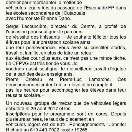
dernier pour représenter le métier de
véhicules légers lors du passage de l'Escouade FP dans
les écoles secondaires de l'Outaouais
avec l'humoriste Étienne Dano.
Serge Lacourcière, directeur du Centre, a profité de
l'occasion pour souligner le parcours
de réussite des finissants : «Je souhaite féliciter tous les
élèves pour leur prestation scolaire ainsi
que leur persévérance. Vous avez su concilier études,
travail et famille, en plus de faire un retour
aux études pour plusieurs, ce n'est pas une mince tâche.
Le CFPVG est très fier de vous. Je
voudrais aussi souligner le merveilleux travail d'équipe
de la part des deux enseignants,
Pierre Croteau et Pierre-Luc Lamarche. Ces
deux personnes croient en la relève et ne comptent
pas les heures pour accompagner les élèves dans leur
réussite scolaire.»
Un nouveau groupe de mécanique de véhicules légers
débutera le 29 août 2017 et les
inscriptions pour le programme sont en cours. Depuis
plusieurs années, le taux de placement en
véhicules légers est de 90%. Renseignements : Jennifer
Richard au 819 449-7922, poste 19265.