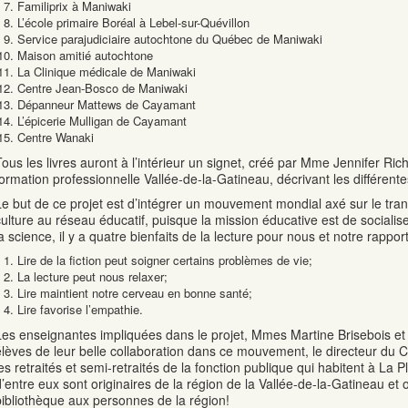
Familiprix à Maniwaki
L’école primaire Boréal à Lebel-sur-Quévillon
Service parajudiciaire autochtone du Québec de Maniwaki
Maison amitié autochtone
La Clinique médicale de Maniwaki
Centre Jean-Bosco de Maniwaki
Dépanneur Mattews de Cayamant
L’épicerie Mulligan de Cayamant
Centre Wanaki
Tous les livres auront à l’intérieur un signet, créé par Mme Jennifer R
formation professionnelle Vallée-de-la-Gatineau, décrivant les différen
Le but de ce projet est d’intégrer un mouvement mondial axé sur le tran
culture au réseau éducatif, puisque la mission éducative est de socialise
a science, il y a quatre bienfaits de la lecture pour nous et notre rapport
Lire de la fiction peut soigner certains problèmes de vie;
La lecture peut nous relaxer;
Lire maintient notre cerveau en bonne santé;
Lire favorise l’empathie.
Les enseignantes impliquées dans le projet, Mmes Martine Brisebois et
élèves de leur belle collaboration dans ce mouvement, le directeur du
les retraités et semi-retraités de la fonction publique qui habitent à La
d’entre eux sont originaires de la région de la Vallée-de-la-Gatineau et o
bibliothèque aux personnes de la région!