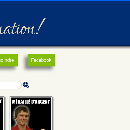
mation!
joindre
Facebook