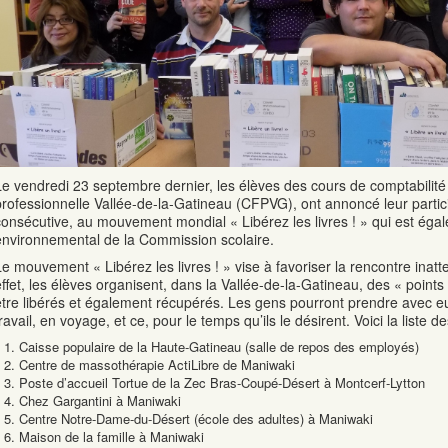
Le vendredi 23 septembre dernier, les élèves des cours de comptabilité 
professionnelle Vallée-de-la-Gatineau (CFPVG), ont annoncé leur parti
consécutive, au mouvement mondial « Libérez les livres ! » qui est éga
environnemental de la Commission scolaire.
Le mouvement « Libérez les livres ! » vise à favoriser la rencontre inatt
effet, les élèves organisent, dans la Vallée-de-la-Gatineau, des « point
être libérés et également récupérés. Les gens pourront prendre avec eux
ravail, en voyage, et ce, pour le temps qu’ils le désirent. Voici la liste d
Caisse populaire de la Haute-Gatineau (salle de repos des employés)
Centre de massothérapie ActiLibre de Maniwaki
Poste d’accueil Tortue de la Zec Bras-Coupé-Désert à Montcerf-Lytton
Chez Gargantini à Maniwaki
Centre Notre-Dame-du-Désert (école des adultes) à Maniwaki
Maison de la famille à Maniwaki