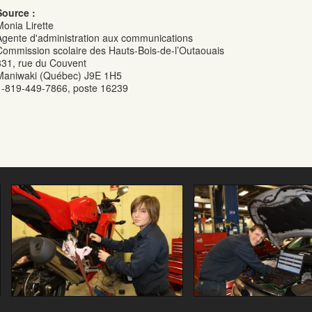
Source :
Monia Lirette
Agente d'administration aux communications
Commission scolaire des Hauts-Bois-de-l’Outaouais
331, rue du Couvent
Maniwaki (Québec) J9E 1H5
1-819-449-7866, poste 16239