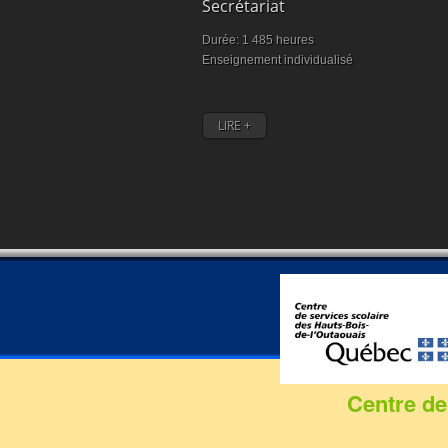
ilité
Secrétariat
50 heures
Durée: 1 485 heures
nt individualisé
Enseignement individualisé
LIRE +
Centre de