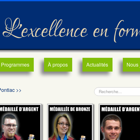
L'excellence en for
Programmes
À propos
Actualités
Nous 
Pontiac >>
Rechercher