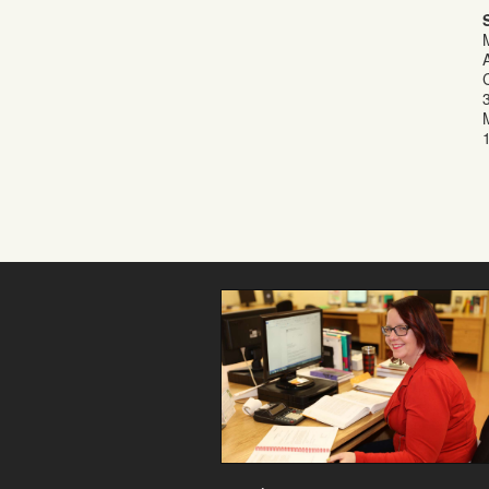
Formation commis
service à la clientèle :
100% de chance de
trouver un emploi