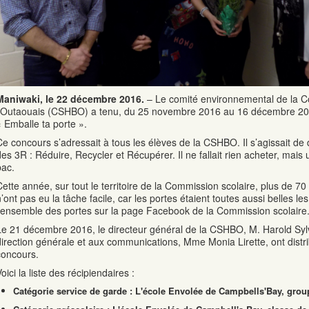
Maniwaki, le 22 décembre 2016.
– Le comité environnemental de la C
l’Outaouais (CSHBO) a tenu, du 25 novembre 2016 au 16 décembre 201
« Emballe ta porte ».
Ce concours s’adressait à tous les élèves de la CSHBO. Il s’agissait d
es 3R : Réduire, Recycler et Récupérer. Il ne fallait rien acheter, mais u
bac.
Cette année, sur tout le territoire de la Commission scolaire, plus de 7
n’ont pas eu la tâche facile, car les portes étaient toutes aussi belles l
l’ensemble des portes sur la page Facebook de la Commission scolaire
Le 21 décembre 2016, le directeur général de la CSHBO, M. Harold Sylvai
direction générale et aux communications, Mme Monia Lirette, ont distr
concours.
oici la liste des récipiendaires :
Catégorie service de garde : L'école Envolée de Campbells'Bay, gr