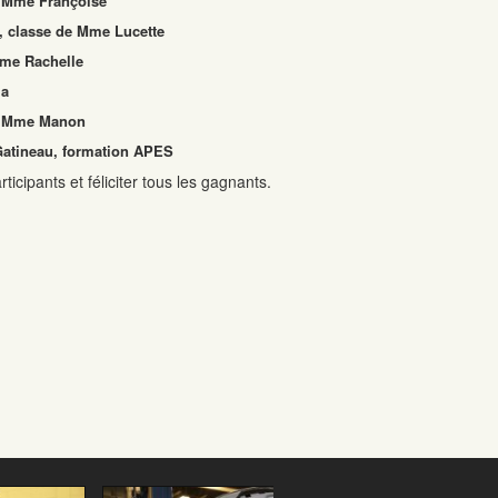
e Mme Françoise
, classe de Mme Lucette
Mme Rachelle
ia
 de Mme Manon
-Gatineau, formation APES
cipants et féliciter tous les gagnants.