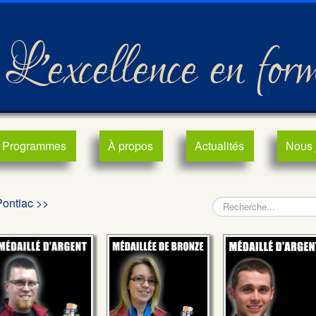
L'excellence en for
Programmes
À propos
Actualités
Nous 
Pontiac >>
Rechercher