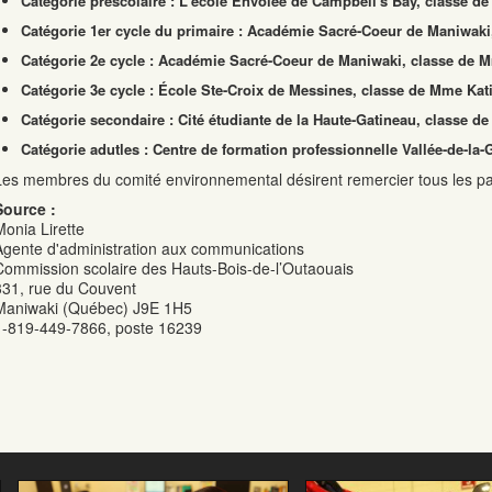
Catégorie préscolaire : L'école Envolée de Campbell's Bay, classe d
Catégorie 1er cycle du primaire : Académie Sacré-Coeur de Maniwaki
Catégorie 2e cycle : Académie Sacré-Coeur de Maniwaki, classe de 
Catégorie 3e cycle : École Ste-Croix de Messines, classe de Mme Kat
Catégorie secondaire : Cité étudiante de la Haute-Gatineau, classe
Catégorie adutles : Centre de formation professionnelle Vallée-de-la
Les membres du comité environnemental désirent remercier tous les parti
Source :
Monia Lirette
Agente d'administration aux communications
Commission scolaire des Hauts-Bois-de-l’Outaouais
331, rue du Couvent
Maniwaki (Québec) J9E 1H5
1-819-449-7866, poste 16239