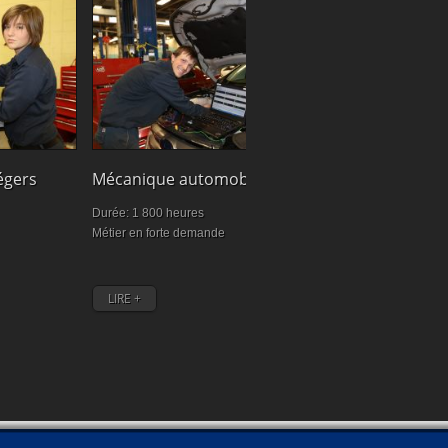
Cuisine
égers
Mécanique automobile
Durée: 1470 heu
Durée: 1 800 heures
Exprimez vos idée
Métier en forte demande
personnalité et uti
LIRE +
LIRE +