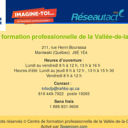
 formation professionnelle de la Vallée-de-l
211, rue Henri-Bourassa
Maniwaki (Québec) J9E 1E4
Heures d’ouverture
:
Lundi au vendredi 8 h à 12 h, 13 h à 16 h
Heures d'été: Lundi au jeudi 8 h à 12 h , 13 h à 15 h 30
Vendredi 8 h à 12 h
Contact
:
infocfp@cshbo.qc.ca
819 449-7922 poste 19265
Sans frais
1 888-831-9606
its réservés © Centre de formation professionnelle de la Vallée-de-la
Activé par
Sogercom.com