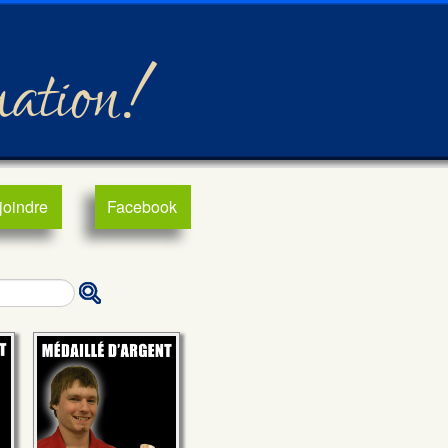
mation!
joindre
Facebook