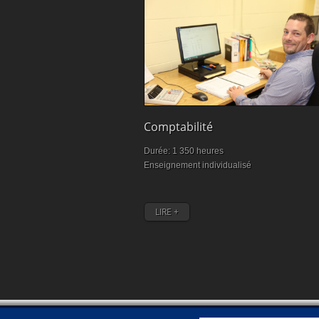
Formation commis
service à la clientèle :
100% de chance de
trouver un emploi
Comptabilité
Durée: 1 350 heures
Enseignement individualisé
LIRE +