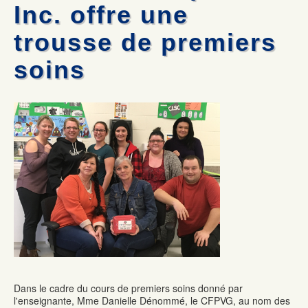
Mécanique automobile : Desjardins donne deux voitures
Les commissaires remettent deux certificats honorifiques
Inc. offre une
La formation professionnelle dans la Vallée-de-la-Gatineau :
Olympiades de la formation professionnelle: Jérémy Gagnon
une formule gagnante
représentera le Québec au national
trousse de premiers
Formation commis service à la clientèle : 100% de chance de
Mécanique auto: René Ringuette remporte la première place
trouver un emploi
soins
Dans le cadre du cours de premiers soins donné par
l'enseignante, Mme Danielle Dénommé, le CFPVG, au nom des