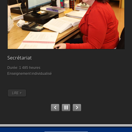
Secrétariat
M
Durée: 1 485 heures
D
Enseignement individualisé
M
LIRE +