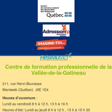
Centre de formation professionnelle de la
Vallée-de-la-Gatineau
211, rue Henri-Bourassa
Maniwaki (Québec) J9E 1E4
Heures d’ouverture
:
Lundi au vendredi 8 h à 12 h, 13 h à 16 h
Heures d'été: Lundi au jeudi 8 h à 12 h , 13 h à 15 h 30