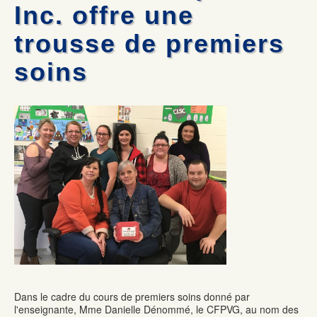
Mécanique automobile : Desjardins donne deux voitures
Les commissaires remettent deux certificats honorifiques
Inc. offre une
La formation professionnelle dans la Vallée-de-la-Gatineau :
Olympiades de la formation professionnelle: Jérémy Gagnon
une formule gagnante
représentera le Québec au national
trousse de premiers
Formation commis service à la clientèle : 100% de chance de
Mécanique auto: René Ringuette remporte la première place
trouver un emploi
soins
Dans le cadre du cours de premiers soins donné par
l'enseignante, Mme Danielle Dénommé, le CFPVG, au nom des