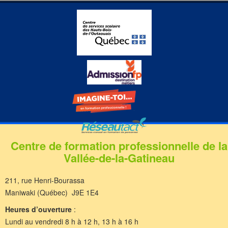
Centre de formation professionnelle de la
Vallée-de-la-Gatineau
211, rue Henri-Bourassa
Maniwaki (Québec) J9E 1E4
Heures d’ouverture
:
Lundi au vendredi 8 h à 12 h, 13 h à 16 h