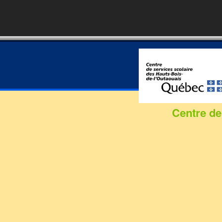
Formation commis
service à la clientèle :
100% de chance de
trouver un emploi
Centre de