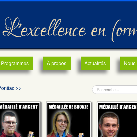
L'excellence en for
Programmes
À propos
Actualités
Nous 
Pontiac >>
Rechercher