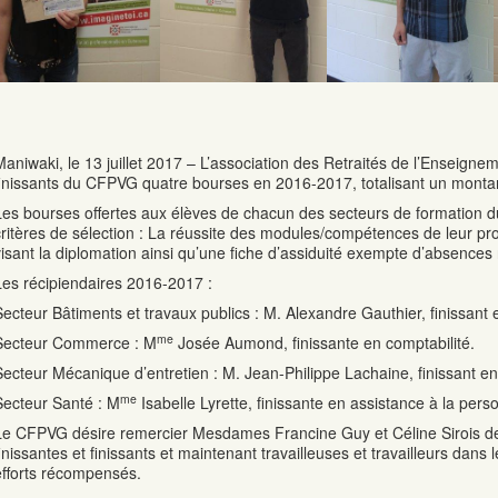
Maniwaki, le 13 juillet 2017 – L’association des Retraités de l’Enseign
finissants du CFPVG quatre bourses en 2016-2017, totalisant un monta
Les bourses offertes aux élèves de chacun des secteurs de formation 
critères de sélection : La réussite des modules/compétences de leur p
visant la diplomation ainsi qu’une fiche d’assiduité exempte d’absences n
Les récipiendaires 2016-2017 :
Secteur Bâtiments et travaux publics : M. Alexandre Gauthier, finissant
me
Secteur Commerce : M
Josée Aumond, finissante en comptabilité.
Secteur Mécanique d’entretien : M. Jean-Philippe Lachaine, finissant e
me
Secteur Santé : M
Isabelle Lyrette, finissante en assistance à la per
Le CFPVG désire remercier Mesdames Francine Guy et Céline Sirois de
finissantes et finissants et maintenant travailleuses et travailleurs dans 
efforts récompensés.