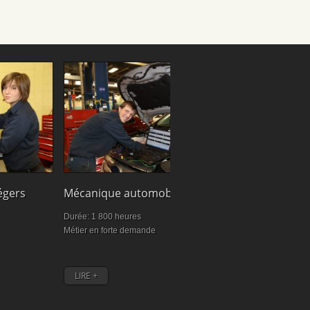
Cuisine
égers
Mécanique automobile
Durée: 1470 heu
Durée: 1 800 heures
Exprimez vos idée
Métier en forte demande
personnalité et uti
LIRE +
LIRE +