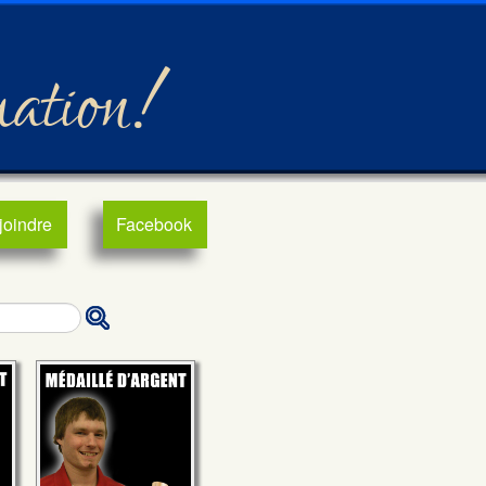
mation!
joindre
Facebook