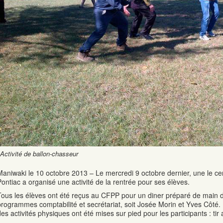
Activité de ballon-chasseur
Maniwaki le 10 octobre 2013 – Le mercredi 9 octobre dernier, une le ce
Pontiac a organisé une activité de la rentrée pour ses élèves.
Tous les élèves ont été reçus au CFPP pour un diner préparé de main d
programmes comptabilité et secrétariat, soit Josée Morin et Yves Côté. P
des activités physiques ont été mises sur pied pour les participants : tir