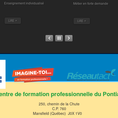
Enseignement individualisé
Métier en forte demande
LIRE +
LIRE +
entre de formation professionnelle du Ponti
250, chemin de la Chute
C.P. 760
Mansfield (Québec) J0X 1V0