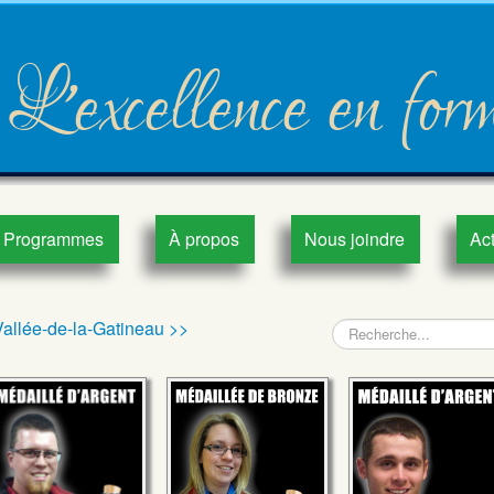
L'excellence en for
Programmes
À propos
Nous joindre
Act
Vallée-de-la-Gatineau >>
Recherche