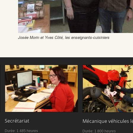
Josée Morin et Yves Côté, les enseignants-cuisiniers
Secrétariat
Mécanique véhicules l
Durée: 1 485 heures
Durée: 1 800 heures