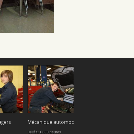
Cuisine
égers
Mécanique automobile
Durée: 1470 heu
Durée: 1 800 heures