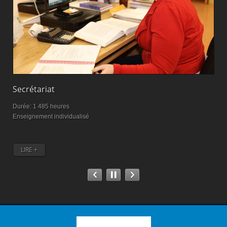
Secrétariat
M
Durée: 1 485 heures
D
Enseignement individualisé
M
LIRE +