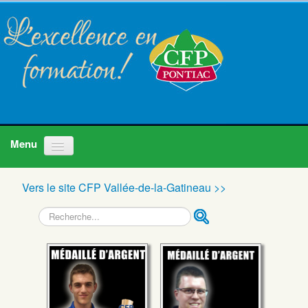
Accueil
Vers le site CFP Vallée-de-la-Gatineau >>
Programmes
Recherche
À propos
Nous joindre
Actualités