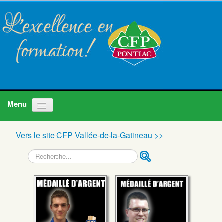
Accueil
Vers le site CFP Vallée-de-la-Gatineau >>
Programmes
Recherche
À propos
Nous joindre
Actualités