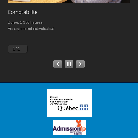
Comptabilité
S
Durée: 1 350 heures
D
Enseignement individualisé
E
LIRE +