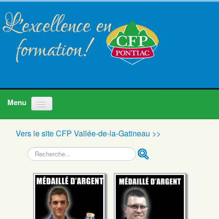
Accueil
Vers le site CFP Vallée-de-la-Gatineau >>
Programmes
Recherche
À propos
Nous joindre
Actualités