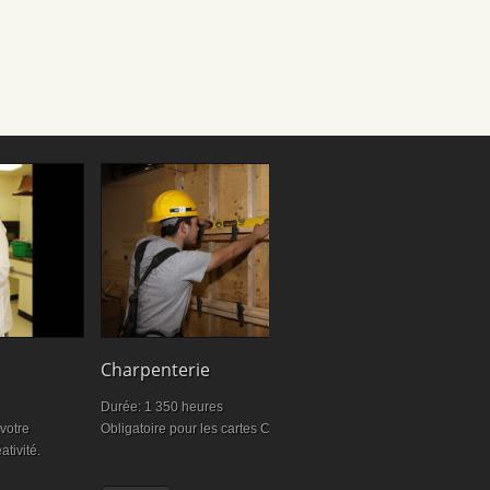
Assistance à
Charpenterie
établissemen
Durée: 1 350 heures
Nouveau progra
votre
Obligatoire pour les cartes CCQ
heures
ativité.