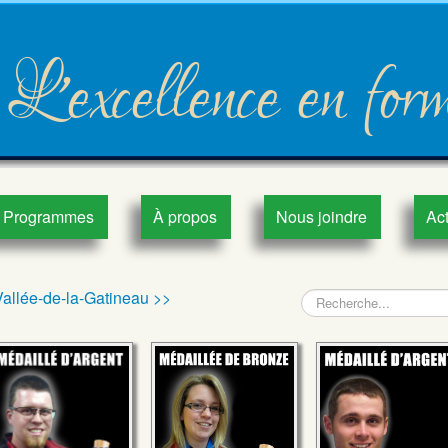
L'excellence en for
Programmes
À propos
Nous joindre
Act
Vallée-de-la-Gatineau >>
Recherche