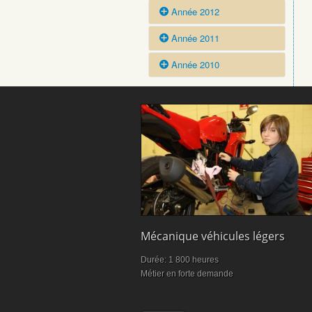
Vidéos >>
Année 2012
Photos >>
Vidéos >>
Année 2011
Photos >>
Vidéos >>
Année 2010
Photos >>
Vidéos >>
Photos >>
Vidéos >>
riat
Mécanique véhicules légers
85 heures
Durée: 1 800 heures
nt individualisé
Métier en forte demande