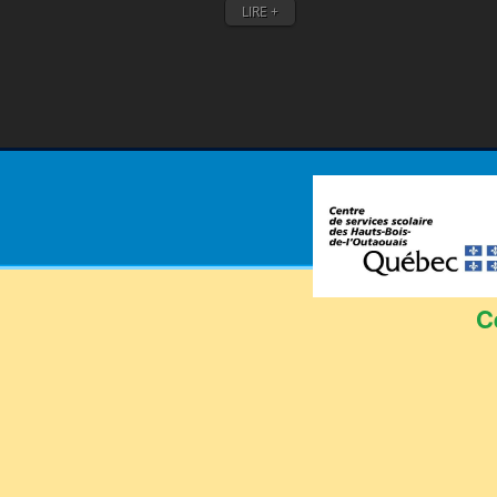
LIRE +
C