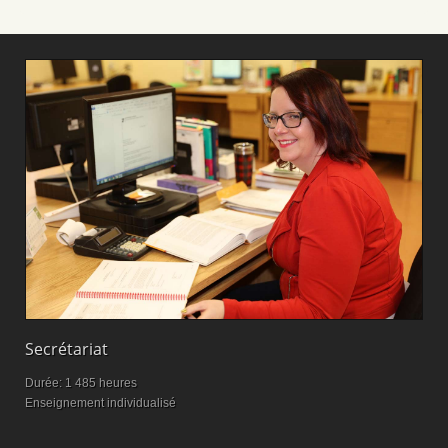
Secrétariat
M
Durée: 1 485 heures
D
Enseignement individualisé
M